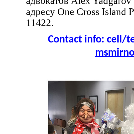
адвокатов Alex Yadgarov 
адресу
One Cross Island P
11422.
Contact info: cell/t
msmirn