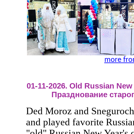
more fro
01-11-2026. Old Russian New Y
Празднование старог
Ded Moroz and Snegurochka
and played favorite Russia
"old" Russian New Year's c