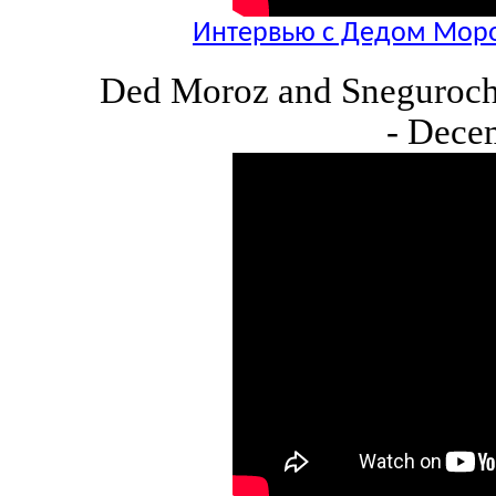
Интервью с Дедом Моро
Ded Moroz and Snegurochk
- Dece