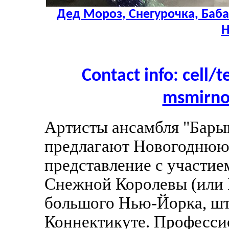
Дед Мороз, Снегурочка, Баба 
Н
Contact info: cell/t
msmirn
Артисты ансамбля "Барын
предлагают Новогоднюю 
представление с участие
Снежной Королевы (или 
большого Нью-Йорка, ш
Коннектикуте. Професси