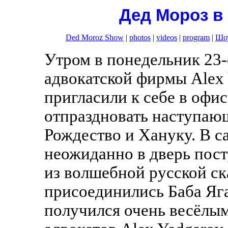
Дед Мороз в 
Ded Moroz Show
|
photos
|
videos
|
program
|
Шоу
Утром в понедельник 23-
адвокатской фирмы Alex Y
пригласили к себе в офис
отпраздновать наступаю
Рождество и Хануку. В с
неожиданно в дверь пост
из волшебной русской ск
присоединились Баба Яг
получился очень весёлы