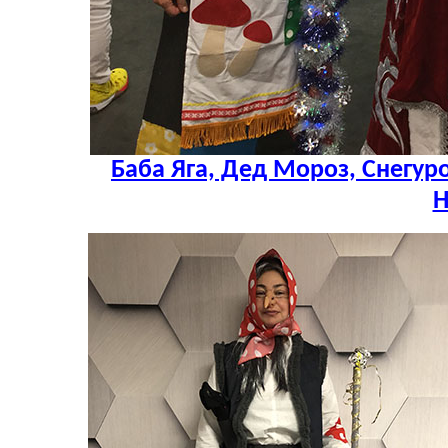
Баба Яга, Дед Мороз, Снегуро
Н