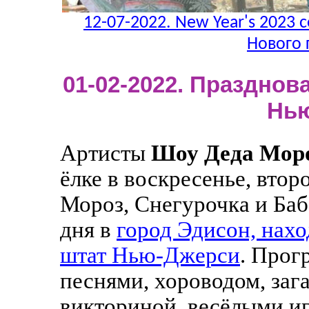
12-07-2022. New Year's 2023 c
Нового 
01-02-2022. Празднова
Нь
Артисты
Шоу Деда Мор
ёлке в воскресенье, втор
Мороз, Снегурочка и Баб
дня в
город Эдисон, нахо
штат Нью-Джерси
. Прог
песнями, хороводом, заг
викториной, весёлыми иг