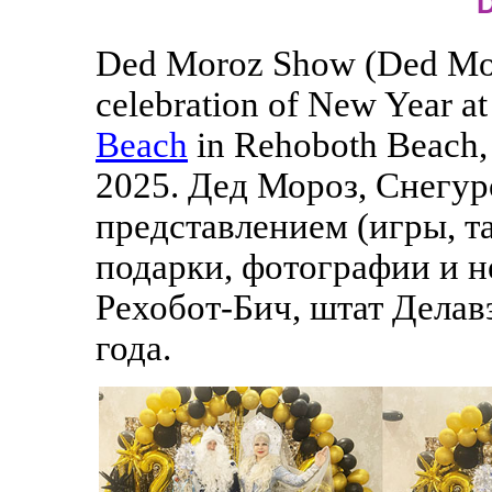
D
Ded Moroz Show (Ded Mor
celebration of New Year at
Beach
in Rehoboth Beach,
2025. Дед Мороз, Снегур
представлением (игры, т
подарки, фотографии и н
Рехобот-Бич, штат Делав
года.