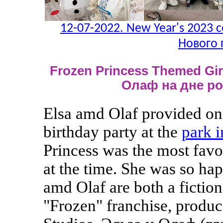
12-07-2022. New Year's 2023 c
Нового 
Frozen Princess Themed Girl
Олаф на дне р
Elsa amd Olaf provided one
birthday party at the
park 
Princess was the most favor
at the time. She was so hap
amd Olaf are both a fictio
"Frozen" franchise, produ