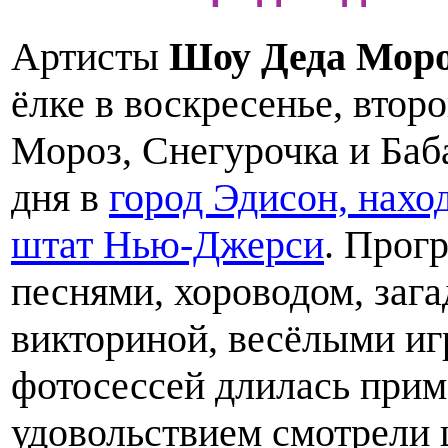
Артисты
Шоу Деда Мор
ёлке в воскресенье, второ
Мороз, Снегурочка и Баб
дня в
город Эдисон, нахо
штат Нью-Джерси
. Прог
песнями, хороводом, заг
викториной, весёлыми иг
фотосессей длилась прим
удовольствием смотрели 