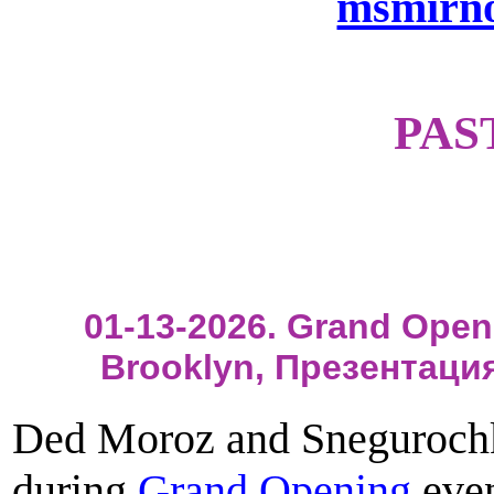
msmirn
PAS
01-13-2026. Grand Open
Brooklyn, Презентаци
Ded Moroz and Snegurochk
during
Grand Opening
even