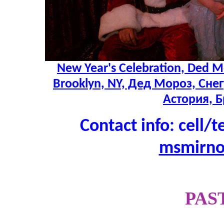
New Year's Celebration, Ded M
Brooklyn, NY, Дед Мороз, Сне
Астория, 
Contact info: cell/t
msmirn
PAS