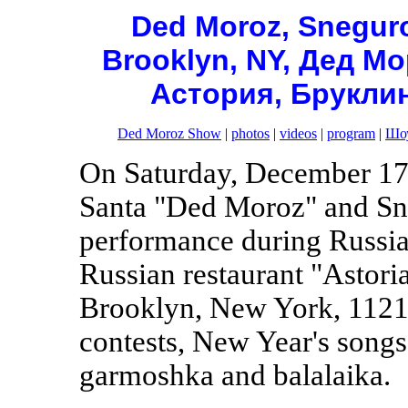
Ded Moroz, Sneguro
Brooklyn, NY, Дед Мо
Астория, Бруклин
Ded Moroz Show
|
photos
|
videos
|
program
|
Шоу
On Saturday, December 17
Santa "Ded Moroz" and Sn
performance during Russian
Russian restaurant "Astori
Brooklyn, New York, 1121
contests, New Year's song
garmoshka and balalaika.