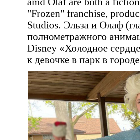
amd Olaf are both a fictio
"Frozen" franchise, produ
Studios. Эльза и Олаф (
полнометражного анимац
Disney «Холодное сердце
к девочке в парк в горо