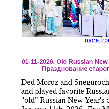
more fro
01-11-2026. Old Russian New Y
Празднование старог
Ded Moroz and Snegurochka
and played favorite Russia
"old" Russian New Year's c
Januaty 11th, 2026. Дед