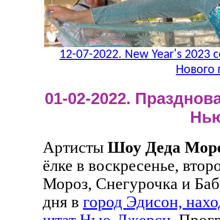
12-07-2022. New Year's 2023 c
Нового 
01-02-2022. Празднова
Нь
Артисты
Шоу Деда Мор
ёлке в воскресенье, втор
Мороз, Снегурочка и Баб
дня в
город Эдисон, нахо
штат Нью-Джерси
. Прог