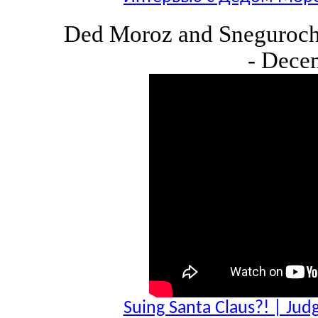
Ded Moroz and Snegurochk
- Dece
Suing Santa Claus?! | Jud