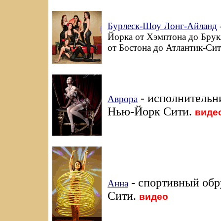
Бурлеск-Шоу Лонг-Айланд
Йорка от Хэмптона до Брук
от Бостона до Атлантик-Сит
- исполнительни
Аврора
Нью-Йорк Сити.
виде
- спортивный обр
Анна
Сити.
видео