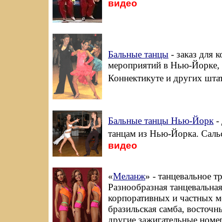
видео
Бальные танцы
- заказ для 
мероприятий в Нью-Йорке,
Коннектикуте и других штат
Бальные танцы Нью-Йорк
-
танцам из Нью-Йорка. Сальс
видео
«
Меланж
» - танцевальное т
Разнообразная танцевальная
корпоративных и частных м
бразильская самба, восточны
другие зажигательные номе