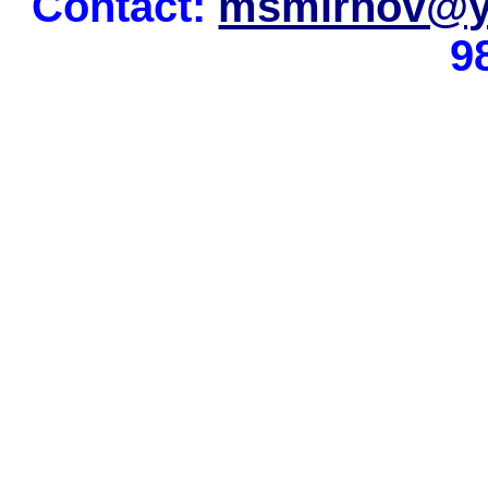
Contact:
msmirnov@y
9