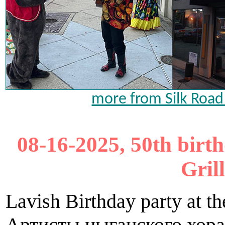
more from Silk Road 
08-16-2025, 50th birt
Gril
Lavish Birthday party at t
Артисты цыганского хор