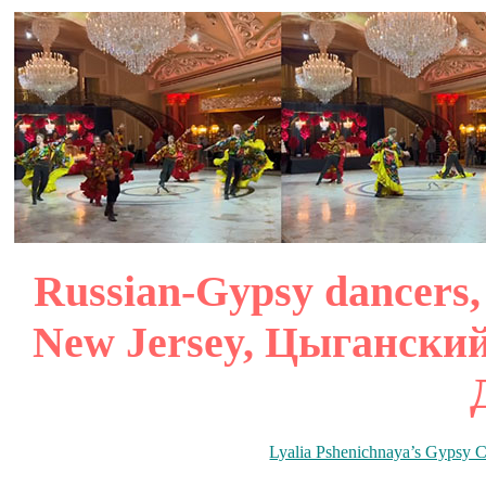
Russian-Gypsy dancers, 
New Jersey, Цыганский
Lyalia Pshenichnaya’s Gypsy 