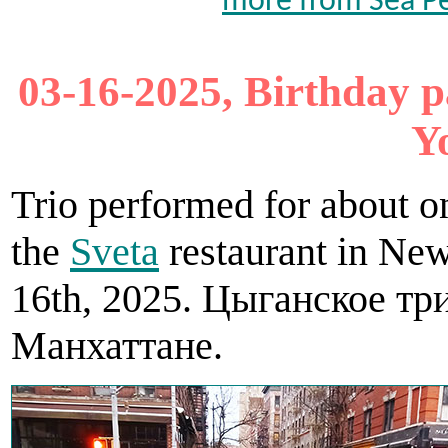
more from Sea Pe
03-16-2025, Birthday p
Y
Trio performed for about on
the
Sveta
restaurant in Ne
16th, 2025. Цыганское тр
Манхаттане.