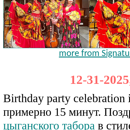
more from Signatur
12-31-2025
Birthday party celebratio
примерно 15 минут. Поз
цыганского табора
в стил