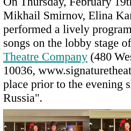
On Thursday, February 19t
Mikhail Smirnov, Elina Ka
performed a lively progra
songs on the lobby stage o
Theatre Company
(480 Wes
10036, www.signaturetheat
place prior to the evening
Russia".