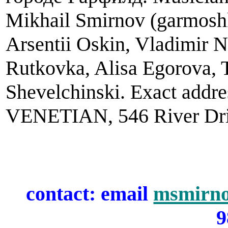
Mikhail Smirnov (garmoshka
Arsentii Oskin, Vladimir N
Rutkovka, Alisa Egorova, 
Shevelchinski. Exact addre
VENETIAN, 546 River Driv
contact: email
msmirn
9