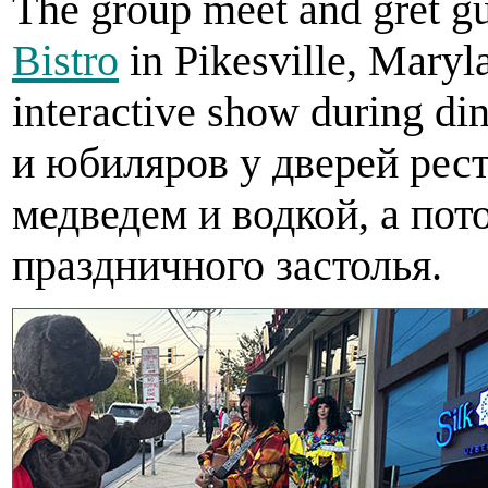
The group meet and gret gue
Bistro
in Pikesville, Maryl
interactive show during d
и юбиляров у дверей рест
медведем и водкой, а пот
праздничного застолья.