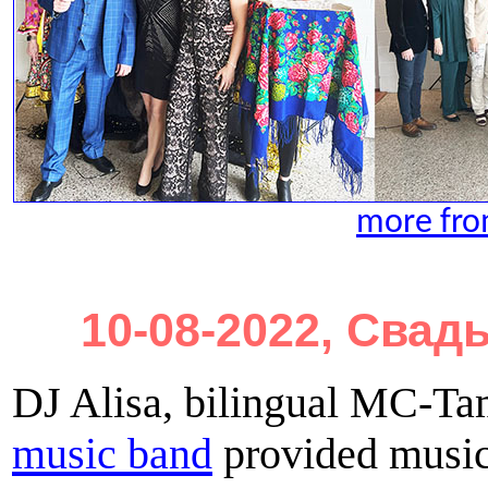
more fro
10-08-2022, Свад
DJ Alisa, bilingual MC-Ta
music band
provided music