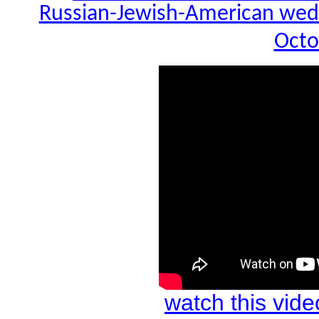
Russian-Jewish-American weddin
Octo
watch this vi