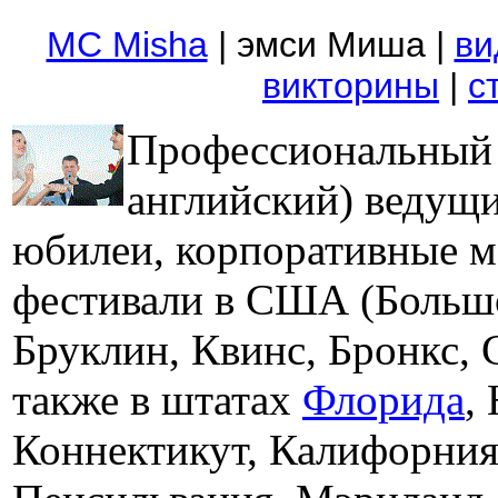
MC Misha
|
эмси Миша |
ви
викторины
|
с
Профессиональный 
английский) ведущ
юбилеи, корпоративные м
фестивали в США (Больш
Бруклин, Квинс, Бронкс, 
также в штатах
Флорида
,
Коннектикут, Калифорни