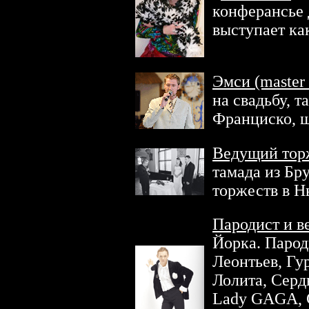
конферансье 
выступает ка
Эмси (master
на свадьбу, т
Франциско, 
Ведущий тор
тамада из Бр
торжеств в Н
Пародист и 
Йорка. Парод
Леонтьев, Гу
Лолита, Серд
Lady GAGA, C