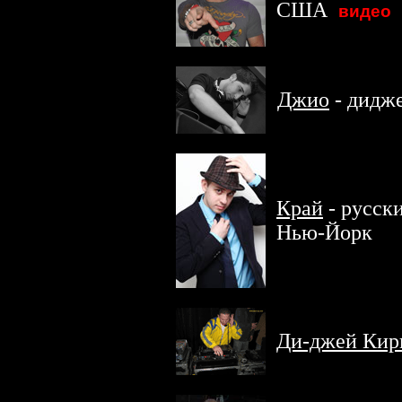
США
.
видео
Джио
- дидж
Край
- русск
Нью-Йорк
Ди-джей Кир