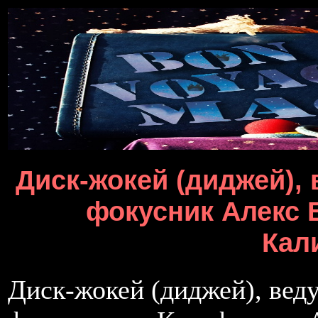
Диск-жокей (диджей),
фокусник Алекс 
Кал
Диск-жокей (диджей), вед