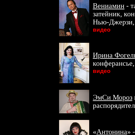
Вениамин
- т
затейник, ко
Нью-Джерзи, 
видео
Ирина Фогел
конферансье,
видео
ЭмСи Мороз
распорядител
«
Антонина
» 