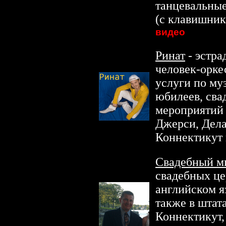
танцевальные
(с клавишнико
видео
Ринат
- эстра
человек-орке
услуги по м
юбилеев, сва
мероприятий 
Джерси, Дела
Коннектикут 
Свадебный м
свадебных це
английском я
также в штат
Коннектикут,