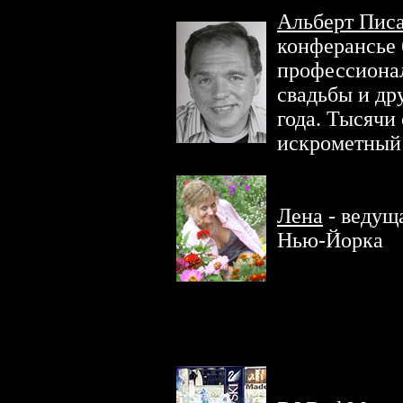
Альберт Пис
конферансье
профессионал
свадьбы и др
года. Тысячи
искрометный
Лена
- ведущ
Нью-Йорка