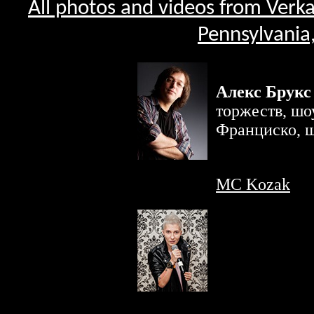
All photos and videos from Verk
Pennsylvania
Алекс Брукс
торжеств, шо
Франциско, 
MC Kozak
- U
speaking Mast
hire in Penns
Connecticut a
проведит люб
украинском, 
Нью-Йорке, 