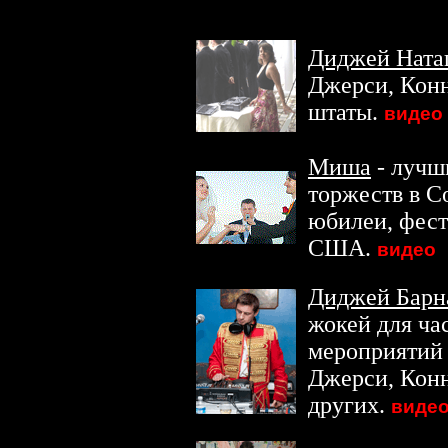
Пенсильвании
Диджей Ната
Джерси, Конн
штаты.
видео
Миша
- лучш
торжеств в С
юбилеи, фест
США.
видео
Диджей Барн
жокей для ча
мероприятий 
Джерси, Конн
других.
виде