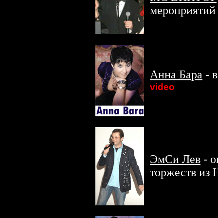
мероприятий
Анна Бара
- 
video
ЭмСи Лев
- о
торжеств из 