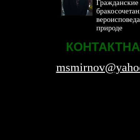
Гражданские
бракосочета
вероисповеда
природе
.
КОНТАКТН
msmirnov@yaho