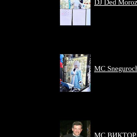
DJ Ded Moro
Brighton Beac
MC Sneguroc
Brighton Beac
MC ВИКТОР