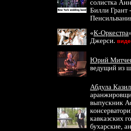
солистка Анн
Билли Грант 
Пенсильвания
«
К-Оркестра
Джерси.
виде
Юрий Митче
ведущий из 
Абдула Казил
аранжировщи
выпускник Ас
консерватори
кавказских го
бухарские, а