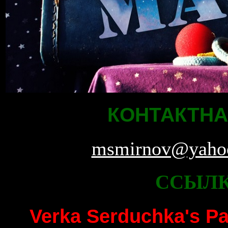
КОНТАКТН
msmirnov@yaho
ССЫЛК
Verka Serduchka's Pa