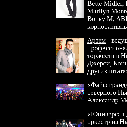
Bette Midler, 
Marilyn Monro,
Boney M, ABB
корпоративны
Артем
- веду
профессионал
торжеств в Н
Джерси, Конн
других штата
«
Файф грэнд
северного Нь
Александр М
«
Юниверсал 
оркестр из Н