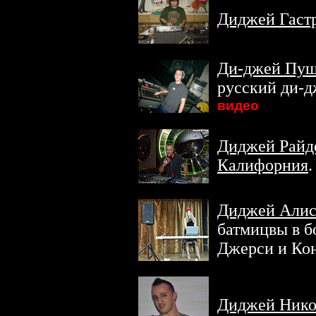
Диджей Гаст
Ди-джей Пу
русский ди-д
видео
Диджей Райде
Калифорния
.
Диджей Алис
батмицвы в 
Джерси и Кон
Диджей Ник