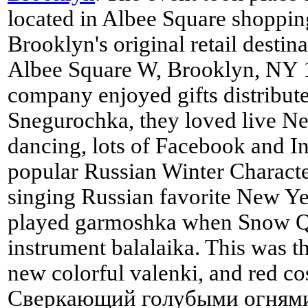
located in Albee Square shoppin
Brooklyn's original retail destin
Albee Square W, Brooklyn, NY 
company enjoyed gifts distribu
Snegurochka, they loved live N
dancing, lots of Facebook and I
popular Russian Winter Characte
singing Russian favorite New Y
played garmoshka when Snow Qu
instrument balalaika. This was t
new colorful valenki, and red c
Сверкающий голубыми огнями