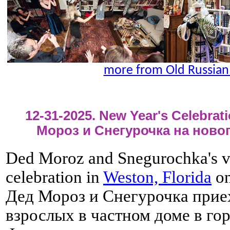
more from Old Russian
12-31-2025. New Year's Celebrati
Мороз и Снегурочка на ново
Ded Moroz and Snegurochka's vi
celebration in
Weston, Florida
on
Дед Мороз и Снегурочка приех
взрослых в частном доме в гор