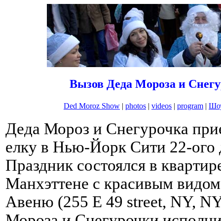
Вызов Деда Мороза и Снегу
Ded Moroz Show
|
photos
|
videos
|
program
|
Шоу
Деда Мороз и Снегурочка при
елку в Нью-Йорк Сити 22-ого 
Праздник состоялся в квартир
Манхэттене с красивым видом
Авеню (255 E 49 street, NY, NY
Мороза и Снегурочки исполн