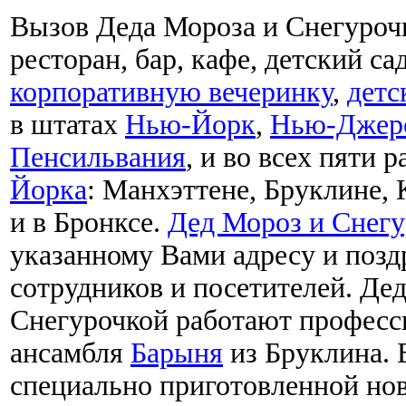
Вызов Деда Мороза и Снегурочк
ресторан, бар, кафе, детский са
корпоративную вечеринку
,
детс
в штатах
Нью-Йорк
,
Нью-Джер
Пенсильвания
, и во всех пяти 
Йорка
: Манхэттене, Бруклине, 
и в Бронксе.
Дед Мороз и Снегу
указанному Вами адресу и поздр
сотрудников и посетителей. Д
Снегурочкой работают професс
ансамбля
Барыня
из Бруклина. 
специально приготовленной нов