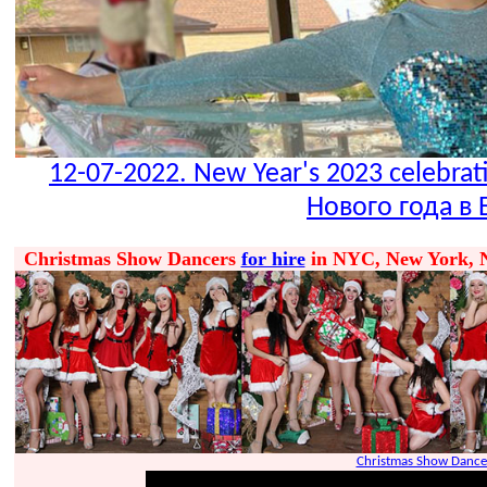
12-07-2022. New Year's 2023 celebrat
Нового года в
Christmas Show Dancers
for hire
in NYC, New York, Ne
Christmas Show Dancer