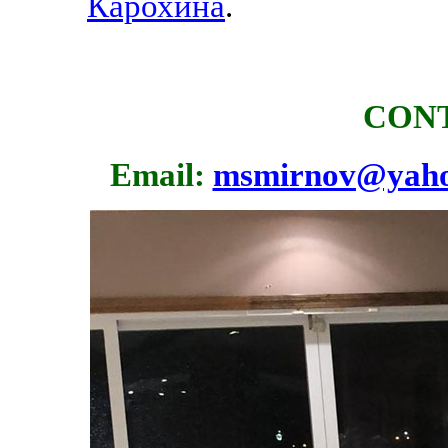
Карохина
.
CONT
Email:
msmirnov@yah