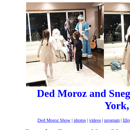
Ded Moroz and Sneg
York,
Ded Moroz Show
|
photos
|
videos
|
program
|
Шоу