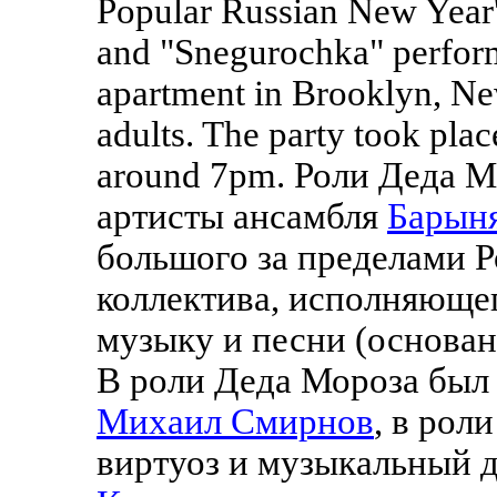
Popular Russian New Year'
and "Snegurochka" perfor
apartment in Brooklyn, Ne
adults. The party took pla
around 7pm. Роли Деда 
артисты ансамбля
Барын
большого за пределами 
коллектива, исполняюще
музыку и песни (основан
В роли Деда Мороза был
Михаил Смирнов
, в рол
виртуоз и музыкальный 