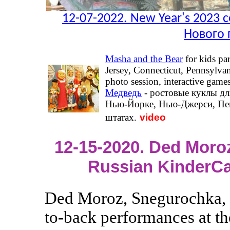
12-07-2022. New Year's 2023 c
Нового 
Masha and the Bear
for kids pa
Jersey, Connecticut, Pennsylva
photo session, interactive games
Медведь
- ростовые куклы дл
Нью-Йорке, Нью-Джерси, Пен
video
штатах.
12-15-2020. Ded Moro
Russian KinderCa
Ded Moroz, Snegurochka, 
to-back performances at t