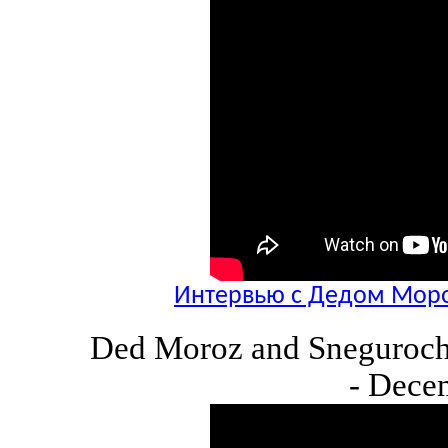
Интервью с Дедом Моро
Ded Moroz and Snegurochk
- Dece