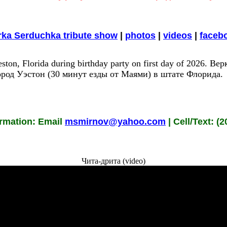
rka Serduchka tribute show
|
photos
|
videos
|
faceb
eston, Florida during birthday party on first day of 2026. 
род Уэстон (30 минут езды от Маями) в штате Флорида.
ormation: Email
msmirnov@yahoo.com
| Cell/Text: (
Чита-дрита (video)