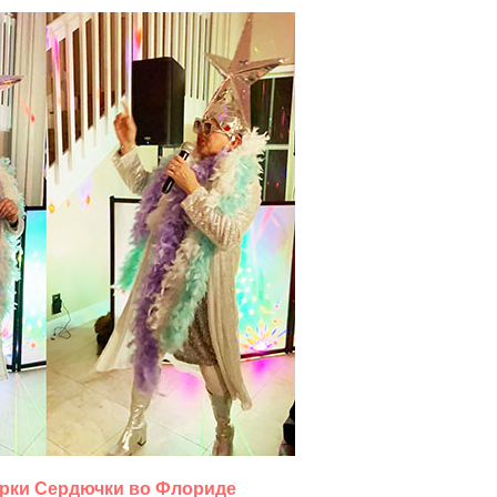
у Верки Сердючки во Флориде