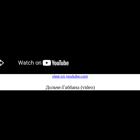
view on youtube.com
Дольче-Габбана (video)