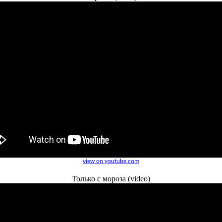
view on youtube.com
Только с мороза (video)