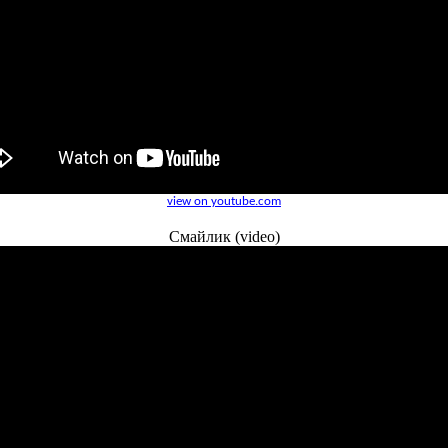
view on youtube.com
Смайлик (video)