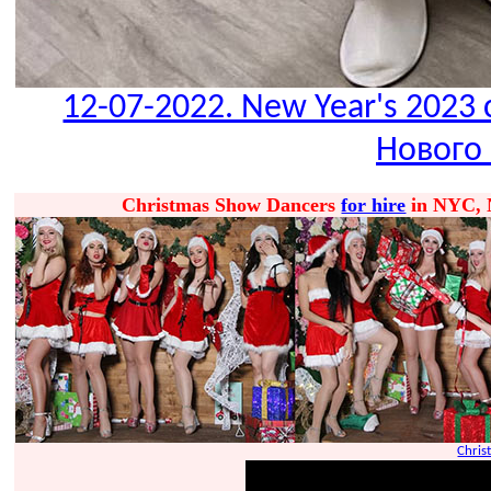
12-07-2022. New Year's 2023 
Нового 
Christmas Show Dancers
for hire
in NYC, N
Chris