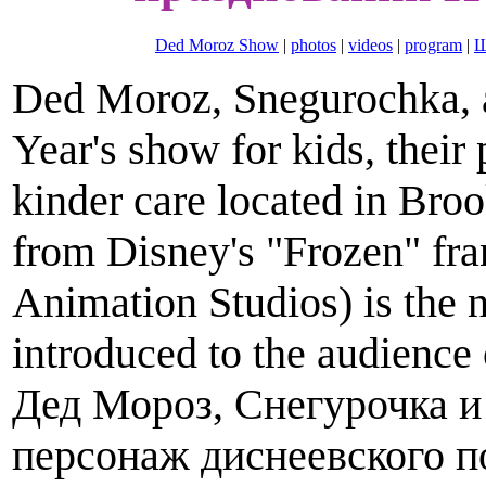
Ded Moroz Show
|
photos
|
videos
|
program
|
Ш
Ded Moroz, Snegurochka, 
Year's show for kids, their
kinder care located in Broo
from Disney's "Frozen" fr
Animation Studios) is the
introduced to the audience
Дед Мороз, Снегурочка и
персонаж диснеевского 