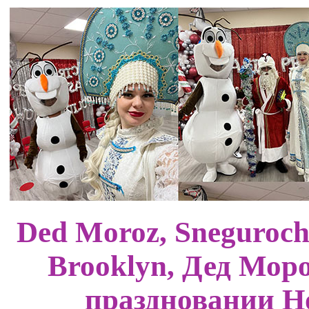
Ded Moroz, Snegurochk
Brooklyn, Дед Мор
праздновании Н