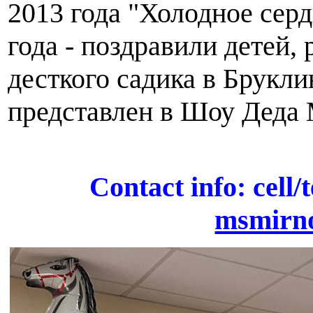
2013 года "Холодное серд
года - поздравили детей,
десткого садика в Брукл
представлен в Шоу Деда М
Contact info: cell/
msmirn