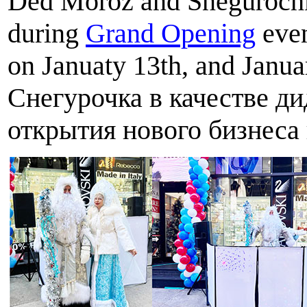
Ded Moroz and Snegurochk
during
Grand Opening
even
on Januaty 13th, and Janu
Снегурочка в качестве д
открытия нового бизнеса