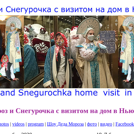
оз и Снегурочка с визитом на дом в Нь
hotos
|
videos
|
program
|
Шоу Деда Мороза
|
фото
|
видео
|
Facebook