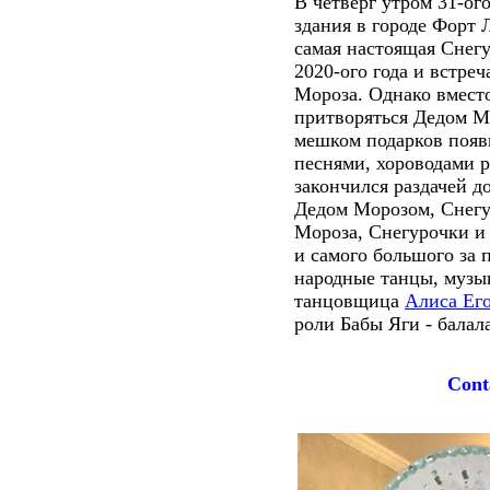
В четверг утром 31-ог
здания в городе Форт 
самая настоящая Снегу
2020-ого года и встре
Мороза. Однако вместо
притворяться Дедом Мо
мешком подарков появи
песнями, хороводами р
закончился раздачей д
Дедом Морозом, Снегур
Мороза, Снегурочки и
и самого большого за
народные танцы, музык
танцовщица
Алиса Ег
роли Бабы Яги - бала
Conta