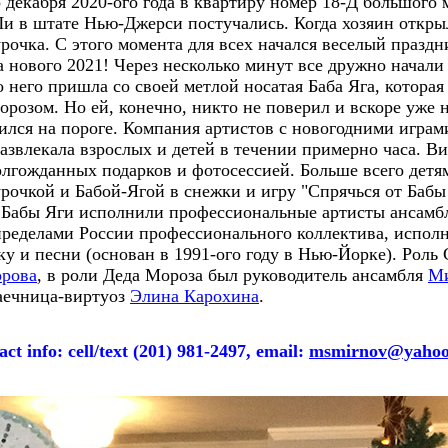
о декабря 2020-ого года в квартиру номер 18-Д большого
Ли в штате Нью-Джерси постучались. Когда хозяин открыл
рочка. С этого момента для всех начался веселый праздн
ча нового 2021! Через несколько минут все дружно начали
 него пришла со своей метлой носатая Баба Яга, которая
розом. Но ей, конечно, никто не поверил и вскоре уже
лся на пороге. Компания артистов с новогодними играм
азвлекала взрослых и детей в течении примерно часа. 
олгожданных подарков и фотосессией. Больше всего детя
очкой и Бабой-Ягой в снежки и игру "Спрячься от Бабы
 Бабы Яги исполнили профессиональные артисты ансам
 пределами России профессионального коллектива, испол
у и песни (основан в 1991-ого году в Нью-Йорке). Роль
орова
, в роли Деда Мороза был руководитель ансамбля
Ми
лаечница-виртуоз
Элина Карохина
.
ct info: cell/text (201) 981-2497, email:
msmirnov@yahoo