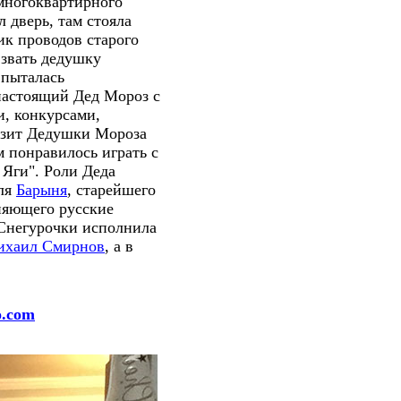
 многоквартирного
 дверь, там стояла
ик проводов старого
 звать дедушку
 пыталась
 настоящий Дед Мороз с
и, конкурсами,
Визит Дедушки Мороза
м понравилось играть с
 Яги". Роли Деда
бля
Барыня
, старейшего
няющего русские
 Снегурочки исполнила
хаил Смирнов
, а в
.com