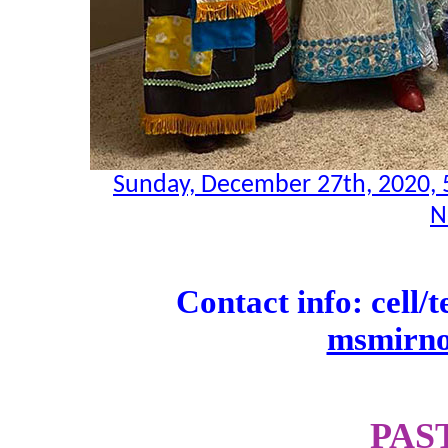
Sunday, December 27th, 2020,
N
Contact info: cell/
msmirn
PAS