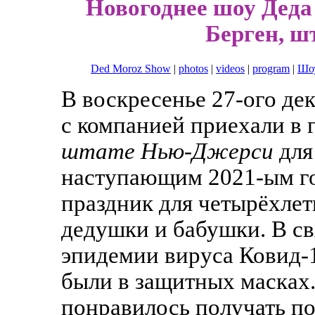
Новогоднее шоу Деда
Берген, ш
Ded Moroz Show
|
photos
|
videos
|
program
|
Шоу
В воскресенье 27-ого де
с компанией приехали в 
штате Нью-Джерси
для
наступающим 2021-ым го
праздник для четырёхлет
дедушки и бабушки. В с
эпидемии вируса Ковид-
были в защитных масках.
понравилось получать по