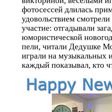
викториной, весёлыми иг
фотосессей длилась прим
удовольствием смотрели
участие: отгадывали заг
юмористической новогод
пели, читали Дедушке Мо
играли на музыкальных 
каждый показывал, кто ч