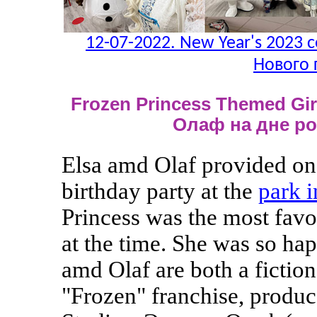
12-07-2022. New Year's 2023 c
Нового 
Frozen Princess Themed Girl
Олаф на дне р
Elsa amd Olaf provided one
birthday party at the
park 
Princess was the most favor
at the time. She was so hap
amd Olaf are both a fictio
"Frozen" franchise, produ