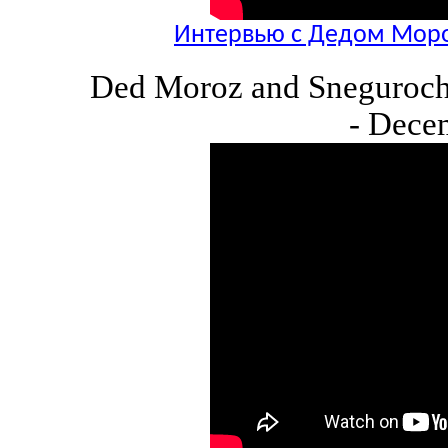
Интервью с Дедом Моро
Ded Moroz and Snegurochk
- Dece