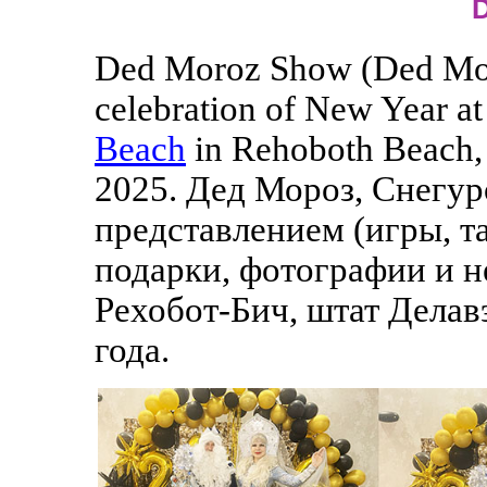
D
Ded Moroz Show (Ded Mor
celebration of New Year at
Beach
in Rehoboth Beach,
2025. Дед Мороз, Снегур
представлением (игры, т
подарки, фотографии и н
Рехобот-Бич, штат Делав
года.