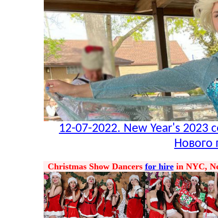
12-07-2022. New Year's 2023 c
Нового 
Christmas Show Dancers
for hire
in NYC, New