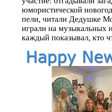
участие: отгадывали заг
юмористической новогод
пели, читали Дедушке Мо
играли на музыкальных 
каждый показывал, кто ч