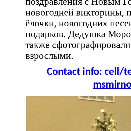
поздравления с Новым Г
новогодней викторины, п
ёлочки, новогодних песе
подарков, Дедушка Мороз
также сфотографировалис
взрослыми.
Contact info: cell/t
msmirn