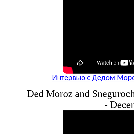
Интервью с Дедом Моро
Ded Moroz and Snegurochk
- Dece