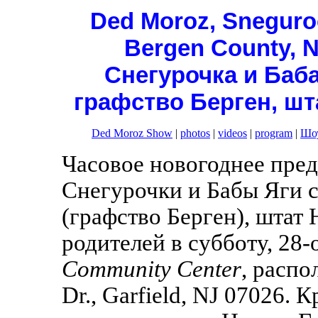
Ded Moroz, Sneguroc
Bergen County, N
Снегурочка и Баба
графство Берген, шт
Ded Moroz Show
|
photos
|
videos
|
program
|
Шоу
Часовое новогоднее пред
Снегурочки и Бабы Яги с
(графство Берген), штат
родителей в субботу, 28-
Community Center
, распо
Dr., Garfield, NJ 07026.