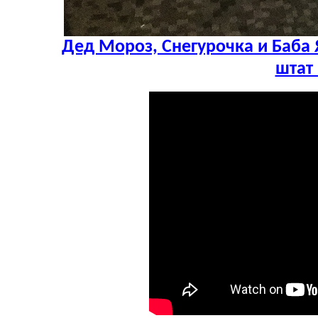
Дед Мороз, Снегурочка и Баба Я
штат