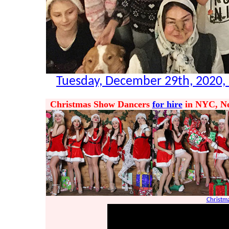
Tuesday, December 29th, 2020,
Christmas Show Dancers
for hire
in NYC, New
Christm