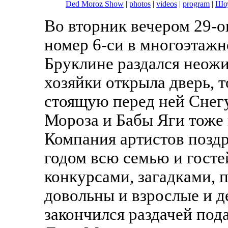
Ded Moroz Show
|
photos
|
videos
|
program
|
Шоу
Во вторник вечером 29-о
номер 6-си в многоэтаж
Бруклине раздался неожи
хозяйки открыла дверь, т
стоящую перед ней Снег
Мороза и Бабы Яги тоже 
Компания артистов позд
годом всю семью и госте
конкурсами, загадками, 
довольны и взрослые и 
закончился раздачей под