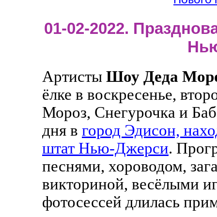
Нового 
01-02-2022. Празднова
Нь
Артисты
Шоу Деда Мор
ёлке в воскресенье, втор
Мороз, Снегурочка и Баб
дня в
город Эдисон, нахо
штат Нью-Джерси
. Прог
песнями, хороводом, заг
викториной, весёлыми иг
фотосессей длилась прим