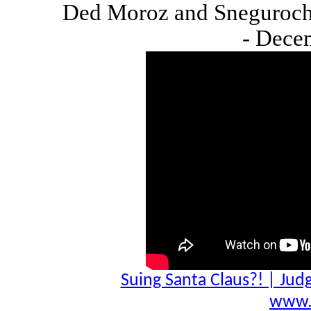
Ded Moroz and Snegurochk
- Dece
Suing Santa Claus?! | Jud
www.